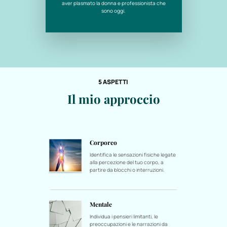
aver plasmato la donna e professionista che
sono oggi.
5 ASPETTI
Il mio approccio
Corporeo
Identifica le sensazioni fisiche legate
alla percezione del tuo corpo, a
partire da blocchi o interruzioni.
Mentale
Individua i pensieri limitanti, le
preoccupazioni e le narrazioni da