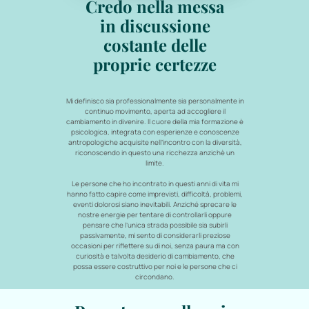
Credo nella messa
in discussione
costante delle
proprie certezze
Mi definisco sia professionalmente sia personalmente in
continuo movimento, aperta ad accogliere il
cambiamento in divenire. Il cuore della mia formazione è
psicologica, integrata con esperienze e conoscenze
antropologiche acquisite nell’incontro con la diversità,
riconoscendo in questo una ricchezza anzichè un
limite.
Le persone che ho incontrato in questi anni di vita mi
hanno fatto capire come imprevisti, difficoltà, problemi,
eventi dolorosi siano inevitabili. Anziché sprecare le
nostre energie per tentare di controllarli oppure
pensare che l’unica strada possibile sia subirli
passivamente, mi sento di considerarli preziose
occasioni per riflettere su di noi, senza paura ma con
curiosità e talvolta desiderio di cambiamento, che
possa essere costruttivo per noi e le persone che ci
circondano.