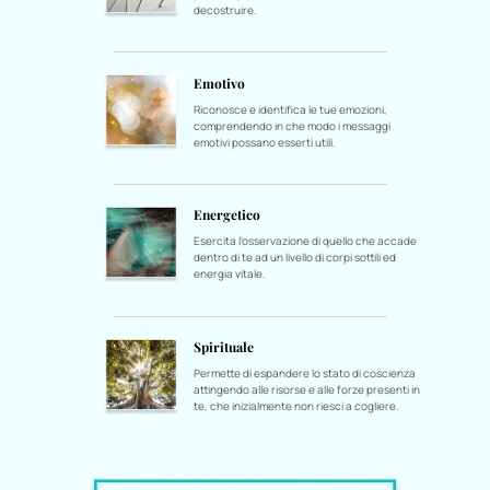
decostruire.
Emotivo
Riconosce e identifica le tue emozioni,
comprendendo in che modo i messaggi
emotivi possano esserti utili.
Energetico
Esercita l'osservazione di quello che accade
dentro di te ad un livello di corpi sottili ed
energia vitale.
Spirituale
Permette di espandere lo stato di coscienza
attingendo alle risorse e alle forze presenti in
te, che inizialmente non riesci a cogliere.