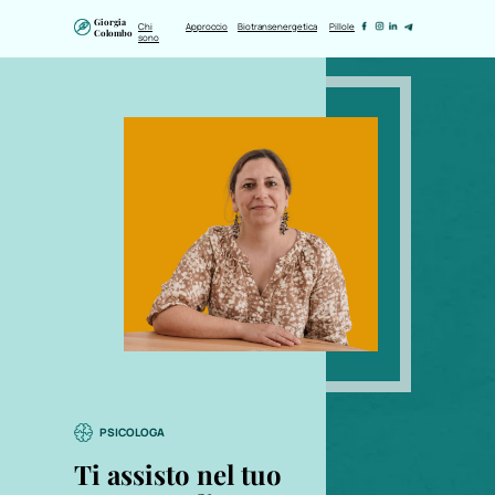
Giorgia
Chi
Approccio
Biotransenergetica
Pillole
Colombo
sono
PSICOLOGA
Ti assisto nel tuo