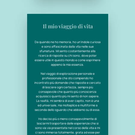
Il mio viaggio di vita
Da quando ne ho memoria, ho un'indole curiosa
e sono affascinata dalla vita nelle sue
sfumature. Mi sento costantemente alla
ricerca di risposte su chi sono, dove poter
essere utile in questo mondo e come esprimere
appieno la mia essenza.
Nel viaggio di esplorazione personale e
professionale che sto compiendo ho
incontrato più domande che risposte e cercato
di lasciare ogni certezza, sempre più
consapevole che quanto più conoscenza
acquisisco quanto più mi sento di non sapere.
La realtà, mi sembra di aver capito, non è una
ed universale, ma molteplice e multiforme a
seconda dello sguardo che abbiamo su di essa.
Ho deciso più o meno consapevolmente di
lasciarmi trasportare dalle esperienze che si
sono via via presentate nel corso della vita e mi
ci sono immersa totalmente, grata ad esse per