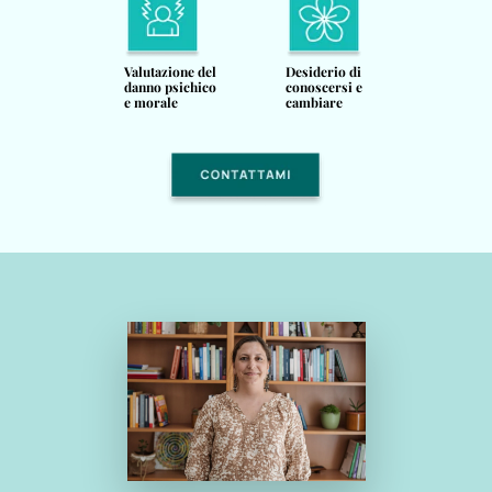
Valutazione del
Desiderio di
danno psichico
conoscersi e
e morale
cambiare